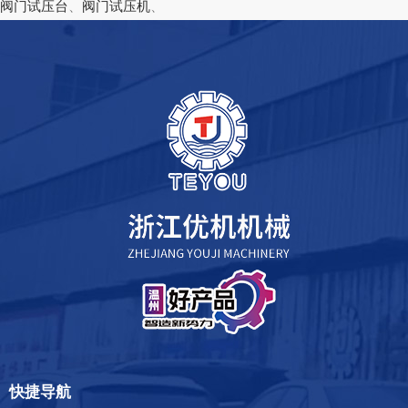
阀门试压台
、
阀门试压机
、
快捷导航