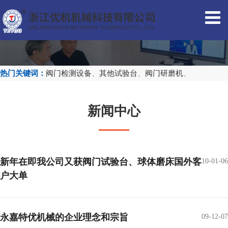
热门关键词：
阀门检测设备
、
其他试验台
、
阀门研磨机
、
新闻中心
新年在即我公司又获阀门试验台、球体磨床国外客
10-01-06
户大单
永嘉特优机械的企业理念和宗旨
09-12-07