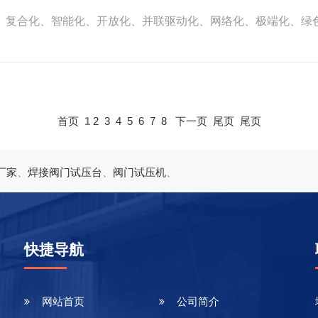
、复合化、智能化、开放化、并联驱动化、网络化、极端化、绿色
首页
1
2
3
4
5
6
7
8
下一页
尾页
尾页
厂家
、
焊接阀门试压台
、
阀门试压机
、
快捷导航
网站首页
公司简介