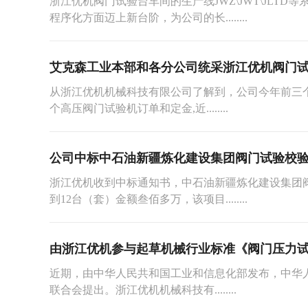
浙江优机阀门试验台车间的生产线JWZ\JWT\JLT
程序化方面迈上新台阶，为公司的长........
艾克森工业本部和各分公司统采浙江优机阀门
从浙江优机机械科技有限公司了解到，公司今年前三个月陆
个高压阀门试验机订单和定金,近........
公司中标中石油新疆炼化建设集团阀门试验校
浙江优机收到中标通知书，中石油新疆炼化建设集团阀门试
到12台（套）金额叁佰多万，该项目........
由浙江优机参与起草机械行业标准《阀门压力
近期，由中华人民共和国工业和信息化部发布，中华人民共和
联合会提出。浙江优机机械科技有........