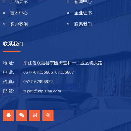
产品展示
新闻中心
技术中心
企业证书
客户案例
联系我们
联系我们
地 址:
浙江省永嘉县东瓯街道和一工业区礁头路
电 话:
0577-67136666 67136667
传 真:
0577-67996922
邮 箱:
teyou@vip.sina.com