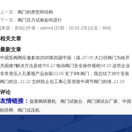
上一页：
阀门的类型和结构
下一页：
阀门压力试验如何进行
[来源：原创]
[作者：admin]
[日期：10-01-23]
[点击：
664
]
相关文章
最新文章
中国泵阀网应邀参加2020第四届中国（淄..
07.09
大口径阀门为啥开
关困难?解决方法是啥?
06.12
电动阀门安全操作规程
04.10
这些企业
非常泄压人孔重视产品创新
03.05
安了8年阀门，我总结了20个安装
阀门的注..
11.22
怎样防止化工离心泵管路中调节阀门的堵..
11.19
评论
友情链接：
旋塞阀研磨机
、
阀门试验台
、
阀门测试台厂家
、
中国
机经网
、
阀门试压机
、