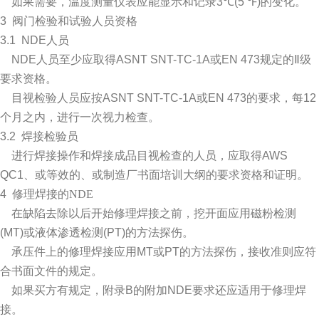
如果需要，温度测量仪表应能显示和记录
3
℃
(5
℉
)
的变化。
3
阀门
检验和试验人员资格
3.1
NDE
人员
NDE
人员至少应取得
ASNT SNT-TC
-1A
或
EN 473
规定的Ⅱ级
要求资格。
目视检验人员应按
ASNT SNT-TC
-1A
或
EN 473
的要求，每
12
个月之内，进行一次视力检查。
3.2
焊接检验员
进行焊接操作和焊接成品目视检查的人员，应取得
AWS
QC1
、或等效的、或制造厂书面培训大纲的要求资格和证明。
4
修理焊接的NDE
在缺陷去除以后开始修理焊接之前，挖开面应用磁粉检测
(MT)
或液体渗透检测
(PT)
的方法探伤。
承压件上的修理焊接应用
MT
或
PT
的方法探伤，接收准则应符
合书面文件的规定。
如果买方有规定，附录
B
的附加
NDE
要求还应适用于修理焊
接。