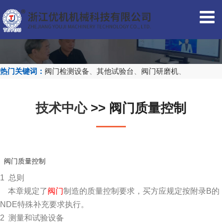
热门关键词：
阀门检测设备
、
其他试验台
、
阀门研磨机
、
技术中心
>> 阀门质量控制
阀门
质量控制
1
总则
本章规定了
阀门
制造的质量控制要求，买方应规定按附录
B
的
NDE
特殊补充要求执行。
2
测量和试验设备